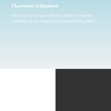
Γλωσσικά Σιδεράκια
Τα γλωσσικά, εσωτερικά σιδεράκια (μέθοδος Incognito)
αποτελούν την πιο σύγχρονη και εντελώς αόρατη μέθοδο!