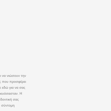
αι να νιώσουν την
ής που προσφέρει
ε εδώ για να σας
ρευόσασταν. Η
οδοντική σας
ο σύντομη