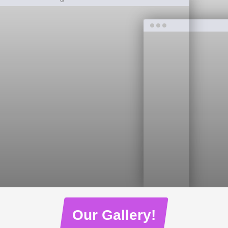
G
Our Gallery!