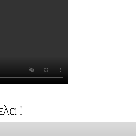
ελα !